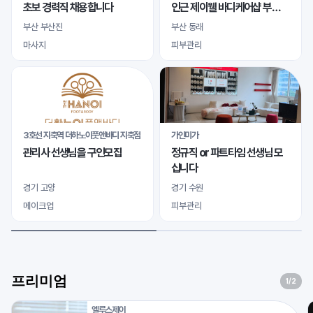
초보 경력직 채용합니다
인근 제이웰 바디케어샵 부산
마사지본점 여자 관리사님 모
부산 부산진
부산 동래
십니다
마사지
피부관리
3호선 지축역 더하노이풋앤바디 지축점
가인미가
관리사 선생님을 구인모집
정규직 or 파트타임 선생님 모
십니다
경기 고양
경기 수원
메이크업
피부관리
프리미엄
1
/2
엘루스제이