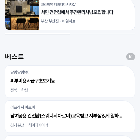
프리미엄 더바디 마사지샵
서면 건전샵에서 주간관리사님 모집합니다
부산 부산진
네일아트
베스트
1
/1
달링달링뷰티
피부미용사급구초보가능
전북
왁싱
리프레시 아로마
남여공용 건전샵(스웨디시아로마)교육받고 자부심있게 일하실 바디테라피사 모십니다
경기 분당
헤어디자이너