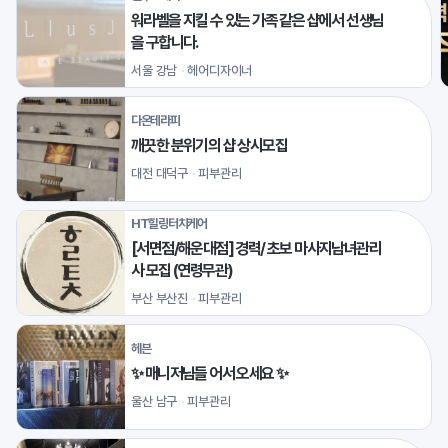
워라벨을 지킬 수 있는 가족 같은 샵에서 선생님
을 구합니다.
서울 강남
헤어디자이너
다온테라피
깨끗한 분위기의 샵 상시모집
대전 대덕구
피부관리
HT힐링터치케어
[서면점/해운대점] 경력/ 초보 마사지남녀관리
사 모집 (연령무관)
부산 부산진
피부관리
헤븐
✨ 매니저님들 어서 오세요 ✨
울산 남구
피부관리