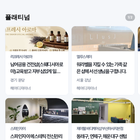
플래티넘
1
/2
리프레시 아로마
엘루스제이
남여공용 건전샵(스웨디시아로
워라벨을 지킬 수 있는 가족 같
마)교육받고 자부심있게 일하
은 샵에서 선생님을 구합니다.
실 바디테라피사 모십니다
경기 분당
서울 강남
헤어디자이너
헤어디자이너
스파인자이
제이웰 바디케어샵 부산마사지본점
스파인자이 에스테틱 전신관리
동래구, 연제구, 해운대구 센텀