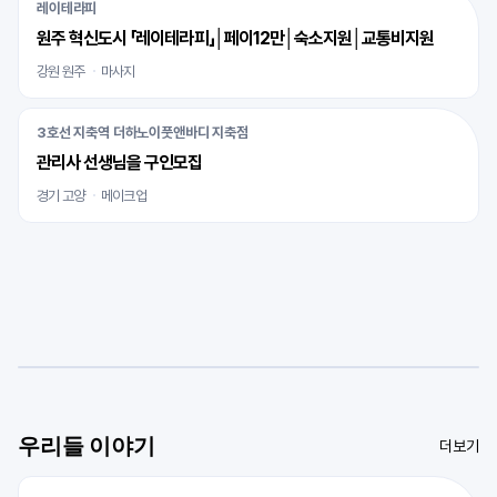
레이테라피
원주 혁신도시 「레이테라피」│페이12만│숙소지원│교통비지원
강원 원주
마사지
3호선 지축역 더하노이풋앤바디 지축점
관리사 선생님을 구인모집
경기 고양
메이크업
우리들 이야기
더보기