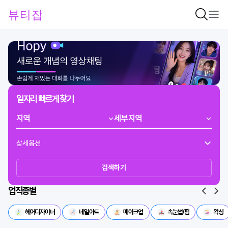
1
/
1
일자리 빠르게 찾기
상세옵션
검색하기
업직종별
헤어디자이너
네일아트
메이크업
속눈썹/펌
왁싱