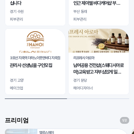
십니다
인근 제이웰 바디케어샵 부산
마사지본점 여자 관리사님 모
경기 수원
부산 동래
십니다
피부관리
피부관리
3호선 지축역 더하노이풋앤바디 지축점
리프레시 아로마
관리사 선생님을 구인모집
남여공용 건전샵(스웨디시아로
마)교육받고 자부심있게 일하
실 바디테라피사 모십니다
경기 고양
경기 분당
메이크업
헤어디자이너
프리미엄
1
/2
엘루스제이