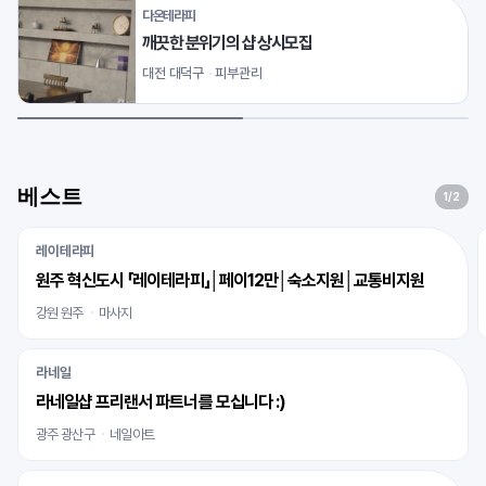
다온테라피
깨끗한 분위기의 샵 상시모집
대전 대덕구
피부관리
베스트
1
/2
레이테라피
원주 혁신도시 「레이테라피」│페이12만│숙소지원│교통비지원
강원 원주
마사지
라네일
라네일샵 프리랜서 파트너를 모십니다 :)
광주 광산구
네일아트