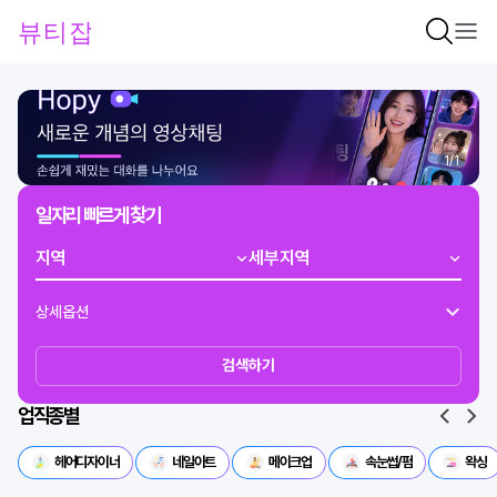
1
/
1
일자리 빠르게 찾기
상세옵션
검색하기
업직종별
헤어디자이너
네일아트
메이크업
속눈썹/펌
왁싱