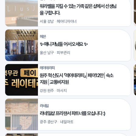
워라벨을 지킬 수 있는 가족 같은 샵에서 선생님
을 구합니다.
서울 강남
헤어디자이너
헤븐
✨ 매니저님들 어서 오세요 ✨
울산 남구
피부관리
레이테라피
원주 혁신도시 「레이테라피」│페이12만│숙소
지원│교통비지원
강원 원주
마사지
라네일
라네일샵 프리랜서 파트너를 모십니다 :)
광주 광산구
네일아트