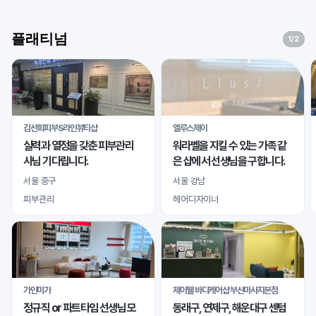
플래티넘
1
/2
김선희피부S라인뷰티샵
엘루스제이
실력과 열정을 갖춘 피부관리
워라벨을 지킬 수 있는 가족 같
사님 기다립니다.
은 샵에서 선생님을 구합니다.
서울 중구
서울 강남
피부관리
헤어디자이너
가인미가
제이웰 바디케어샵 부산마사지본점
정규직 or 파트타임 선생님 모
동래구, 연제구, 해운대구 센텀