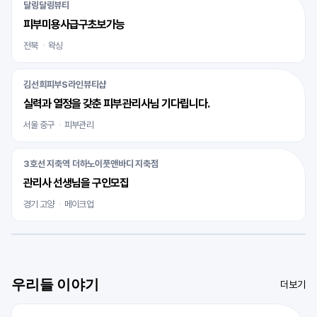
달링달링뷰티
피부미용사급구초보가능
전북
왁싱
김선희피부S라인뷰티샵
실력과 열정을 갖춘 피부관리사님 기다립니다.
서울 중구
피부관리
3호선 지축역 더하노이풋앤바디 지축점
관리사 선생님을 구인모집
경기 고양
메이크업
우리들 이야기
더보기