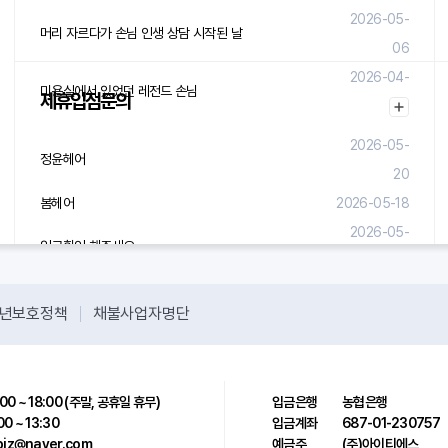
2026-05-
머리 자르다가 손님 인생 상담 시작된 날
06
2026-04-
미용실에서 있었던 레전드 손님
제휴입점문의
29
2026-05-
정윤헤어
20
봄헤어
2026-05-18
2026-05-
입금확인 해주세요.
08
년보호정책
채불사업자명단
00 ~ 18:00 (주말, 공휴일 휴무)
입금은행
농협은행
00 ~ 13:30
입금계좌
687-01-230757
sbiz@naver.com
예금주
(주)아이티에스