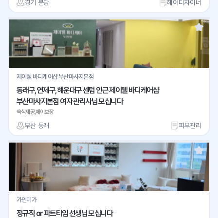
경기 분당
헤어디자이너
제이웰 바디케어샵 부산마사지본점
동래구, 연제구, 해운대구 센텀 인근 제이웰 바디케어샵
부산마사지본점 여자 관리사님 모십니다
숙식제공,페이보장
부산 동래
피부관리
가인미가
정규직 or 파트타임 선생님 모십니다