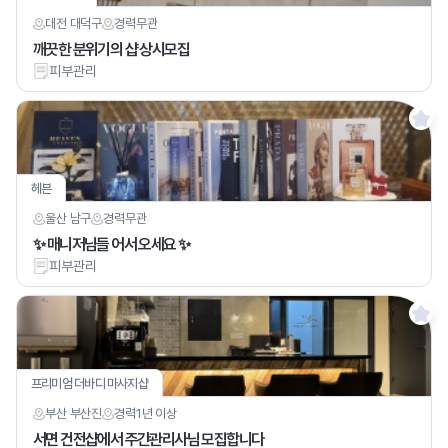
대전 대덕구
경력
무관
깨끗한 분위기의 샵 상시모집
피부관리
헤븐
울산 남구
경력
무관
✨ 매니저님들 어서 오세요 ✨
피부관리
프리미엄 더바디 마사지샵
부산 부산진
경력
1년 이상
서면 건전샵에서 주간관리사님 모집합니다