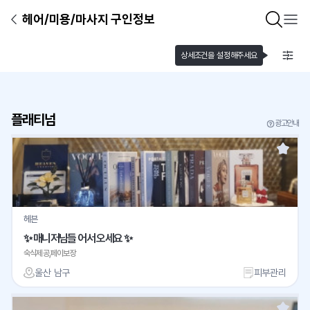
헤어/미용/마사지 구인정보
상세조건을 설정해주세요
플래티넘
광고안내
헤븐
✨ 매니저님들 어서 오세요 ✨
숙식제공,페이보장
울산 남구
피부관리