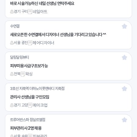
바로 시술가능하신 네일 선생님 연락주세요
경기 구리
네일아트
수연결
새로오픈한 수연결에서 디자이너 선생님을 기다리고 있습니다 ^^
서울 광진
헤어디자이너
달링달링뷰티
피부미용사급구초보가능
전북
왁싱
3호선 지축역 더하노이풋앤바디 지축점
관리사 선생님을 구인모집
경기 고양
메이크업
트루어반스파 잠실르엘점
피부관리사 2명 채용
서울 송파
피부관리