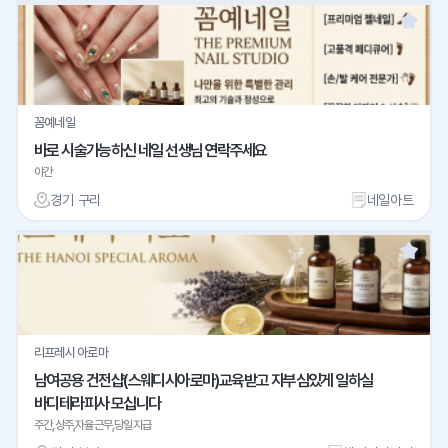
꼼예네일
바로 시술가능하신 네일 선생님 연락주세요
야간
경기 구리
네일아트
리프레시 아로마
남여공용 건전샵(스웨디시아로마)교육받고 자부심있게 일하실
바디테라피사 모십니다
주간,상주,자율근무,당일지급