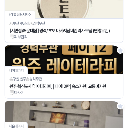
HT힐링터치케어
부산 부산진
경력
무관
[서면점/해운대점] 경력/ 초보 마사지남녀관리사 모집 (연령무관)
피부관리
레이테라피
강원 원주
경력
무관
원주 혁신도시 「레이테라피」│페이12만│숙소지원│교통비지원
마사지
다온테라피