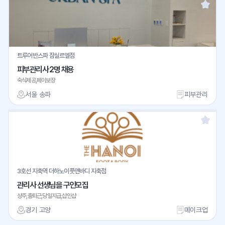
트루어반스파 잠실르엘점
피부관리사 2명 채용
숙식제공,페이보장
서울 송파
피부관리
3호선 지축역 더하노이풋앤바디 지축점
관리사 선생님을 구인모집
상주,출퇴근,당일지급,샵인샵
경기 고양
메이크업