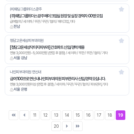
㈜웨딩그룹위더스광주
(주)웨딩그룹위더스광주 메이크업실 원장 및 실장 경력자 00명 모집
급여협의 / 세 이하 / 무관 / 무관 / 협의 / 메이크업,기타
전남
청담고운세상피부과의원
[청담고운세상닥터지피부과] 간호파트 신입/경력 채용
연봉 3,000만원~5,000만원 (면접 후 결정) / 세 이하 / 무관 / 무관 / 협의 / 기타
서울 강남
나인피부과의원 연신내
급여 100프로 연신내나인피부과의원 피부관리사 신입/경력 모십니다.
연봉 3,000만원이상 (면접 후 결정) / 세 이하 / 무관 / 무관 / 협의 / 피부관리,기타
서울 은평
11
12
13
14
15
16
17
18
19
20