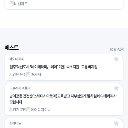
네일아트
베스트
광고안내
레이테라피
원주 혁신도시 「레이테라피」│페이12만│숙소지원│교통비지원
강원 원주
마사지
리프레시 아로마
남여공용 건전샵(스웨디시아로마)교육받고 자부심있게 일하실 바디테라피사
모십니다
경기 분당
헤어디자이너
꼼예네일