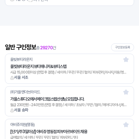
일반 구인정보
총
29270
건
구인정보등록
올빚뷰티라운지
올빚뷰티라운지 뷰티매니저 &뷰티스텝
시급 15,000원이상 (면접 후 결정) / 세 이하 / 무관 / 무관 / 협의 / 피부관리,마사지,미용/영업,기타
서울 서초
㈜가을앤더브라이드
가을스튜디오에서 메이크업스텝선생님 모집합니다.
월급 230만원~240만원 (면접 후 결정) / 세 이하 / 초보자 / 무관 / 협의 / 헤어디자이너,메이크업,기타
서울 송파
아비쥬의원(명동)
[단기/주3일이상] 아비쥬 명동점 피부아르바이트 채용
급여협의 / 세 이하 / 무관 / 무관 / 협의 / 피부관리,기타