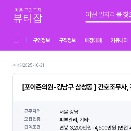
구인정보
구직정보
매장매매
커뮤니티
수정일
2025-10-31
[포이즌의원-강남구 삼성동 ] 간호조무사,
근무지역
서울 강남
모집업종
피부관리
기타
급여조건
연봉 3,200만원~4,500만원 (면접 