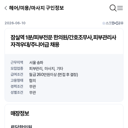
헤어/미용/마사지 구인정보
2026-06-10
스크랩
공유
잠실역 1분/피부전문 한의원/간호조무사,피부관리사
자격우대/주니어급 채용
근무지역
서울 송파
모집업종
피부관리
마사지
기타
급여조건
월급 260만원이상 (면접 후 결정)
고용형태
협의
경력조건
무관
성별조건
무관
상호명
매장정보
1
/
1
로담한의원