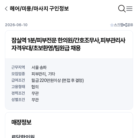
헤어/미용/마사지 구인정보
2026-06-10
스크랩
공유
잠실역 1분/피부전문 한의원/간호조무사,피부관리사
자격우대/초보환영/팀원급 채용
근무지역
서울 송파
모집업종
피부관리
기타
급여조건
월급 220만원이상 (면접 후 결정)
고용형태
협의
경력조건
무관
성별조건
무관
상호명
매장정보
1
/
1
로담한의원