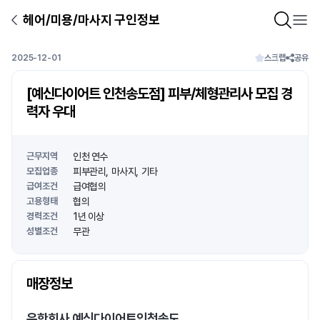
헤어/미용/마사지 구인정보
2025-12-01
스크랩
공유
[예신다이어트 인천송도점] 피부/체형관리사 모집 경
력자 우대
근무지역
인천 연수
모집업종
피부관리
마사지
기타
급여조건
급여협의
고용형태
협의
경력조건
1년 이상
성별조건
무관
상호명
매장정보
1
/
1
유한회사 예신다이어트인천송도