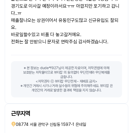
경기도로 이사갈 예정이라서요ㅜㅠ 아깝지만 포기하고 갑니
다..ㅠ
매출잘나오는 상권이어서 유동인구도많고 신규유입도 잘되
요.
바로일할수있고 비품 다 놓고갈거에요.
전화는 잘 안받으니 문자로 연락주심 감사하겠습니다.
※ 본 정보는 dude*f927님이 제공한 자료이며, 저작권법에 의해
보호받는 저작물이므로 뷰티잡 의 동의없이 무단전재와 무단복제를
금합니다.
<저작권자 ⓒ 뷰티잡 무단전재 - 재배포 금지>
※ 개인간 거래시 사기나 거래 실수등의 위험에 주의해주세요. 뷰티잡 은
개인간의 거래로 발생한 결과에 책임을 지지 않습니다.
근무지역
08774 서울 관악구 신림동 1597-1 은네일