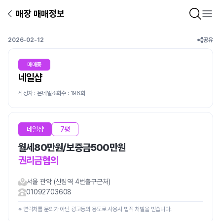
매장 매매정보
2026-02-12
공유
매매중
네일샵
작성자 : 은네일
조회수 : 196회
네일샵
7평
월세
80만원
보증금
500만원
권리금
협의
서울 관악 (신림역 4번출구근처)
01092703608
※ 연락처를 문의가 아닌 광고등의 용도로 사용시 법적 처벌을 받습니다.