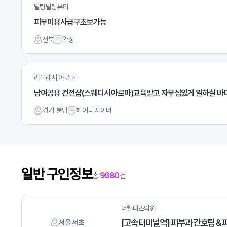
달링달링뷰티
피부미용사급구초보가능
전북
왁싱
리프레시 아로마
남여공용 건전샵(스웨디시아로마)교육받고 자부심있게 일하실 바
경기 분당
헤어디자이너
일반 구인정보
총
9680
건
더웰니스의원
[고속터미널역] 피부과 간호팀 & 
서울 서초