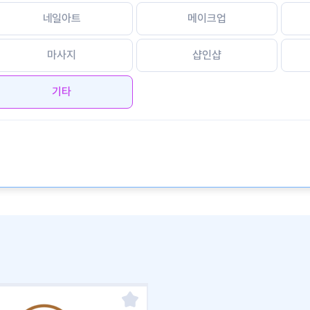
네일아트
메이크업
마사지
샵인샵
기타