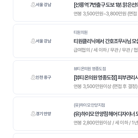
[선릉역 7번출구 도보 1분. 맑은
서울 강남
연봉 3,500만원~3,800만원 (면접 후
티원의원
티원클리닉에서 간호조무사님 모
서울 강남
급여협의 / 세 이하 / 무관 / 무관 /
뷰티온의원 영종도점
[뷰티온의원 영종도점] 피부관리사
인천 중구
연봉 3,500만원이상 (면접 후 결정) /
(유)하이모 안양지점
(유)하이모 안양점 헤어디자이너 
경기 안양
연봉 2,800만원이상 / 세 이하 / 1