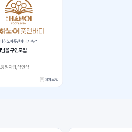
 더하노이풋앤바디 지축점
생님을 구인모집
,당일지급,샵인샵
메이크업