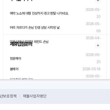
2026-05-
예약 노쇼에 대형 진상까지 겪고 멘탈 나가네요.
20
2026-05-
머리 자르다가 손님 인생 상담 시작된 날
06
2026-04-
미용실에서 있었던 레전드 손님
제휴입점문의
29
2026-05-
정윤헤어
20
봄헤어
2026-05-18
2026-05-
입금확인 해주세요.
08
년보호정책
채불사업자명단