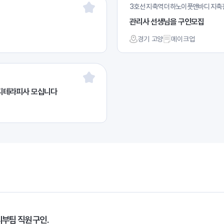
3호선 지축역 더하노이풋앤바디 지축
관리사 선생님을 구인모집
경기 고양
메이크업
디테라피사 모십니다
피부팀 직원 구인.