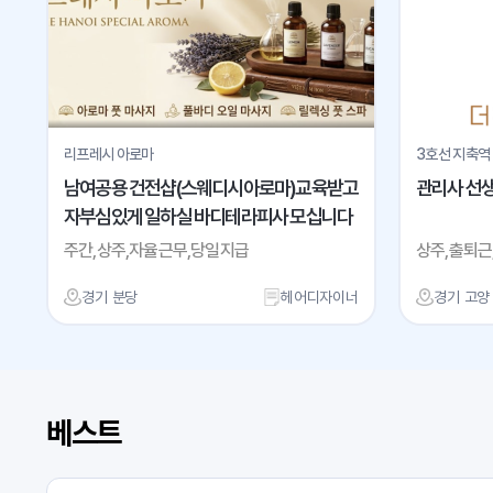
리프레시 아로마
3호선 지축역
남여공용 건전샵(스웨디시아로마)교육받고
관리사 선
자부심있게 일하실 바디테라피사 모십니다
주간,상주,자율근무,당일지급
상주,출퇴근
경기 분당
헤어디자이너
경기 고양
베스트