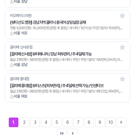
서울 강남
비오페이스의원
(뷰티 선도 병원) 강남지역 클리닉 중국어 상담실장 공채
연봉 3,000만원~10,000만원 (면접 후 결정) / 세 이하 / 1년 이상 / 무관 / 협의 / 피부관리,미용/영업,기타
서울 서초
끌리메 신사본점
[끌리메 신사점] 뷰티매니저 / 강남 피부관리 / 주 4일제 가능
월급 216만원~360만원 (면접 후 결정) / 세 이하 / 무관 / 무관 / 협의 / 피부관리,마사지,미용/영업,기타
서울 강남
끌리메 홍대점
[끌리메 홍대점] 뷰티스트(피부관리) / 주 4일제 선택 가능 / 인센티브
월급 216만원~360만원 (면접 후 결정) / 세 이하 / 무관 / 무관 / 협의 / 메이크업,피부관리,마사지,미용/영업,기타
서울 마포
1
2
3
4
5
6
7
8
9
10