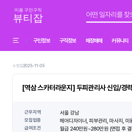
구인정보
구직정보
매장매매
커뮤니티
수정일
2025-11-05
[역삼 스카터라운지] 두피관리사 신입/경력 
근무지역
서울 강남
모집업종
헤어디자이너
피부관리
마사지
미
급여조건
월급 240만원~280만원 (면접 후 결