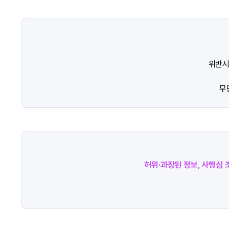
위반시
무
허위·과장된 정보, 사행심 