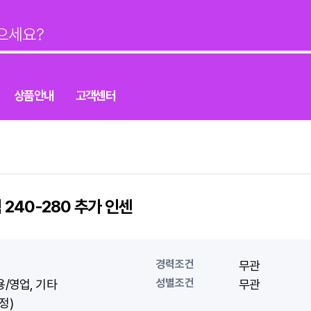
상품안내
고객센터
240-280 추가 인센
경력조건
무관
성별조건
용/영업
기타
무관
정)