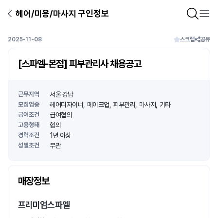
헤어/미용/마사지 구인정보
2025-11-08
스크랩
공유
[스파엘-본점] 피부관리사 채용공고
근무지역
서울 강남
모집업종
헤어디자이너
메이크업
피부관리
마사지
기타
급여조건
급여협의
고용형태
협의
경력조건
1년 이상
성별조건
무관
상호명
매장정보
1
/
1
프리미엄스파엘