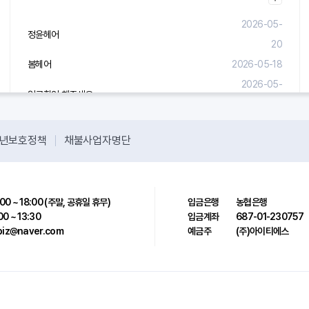
2026-05-
정윤헤어
20
봄헤어
2026-05-18
2026-05-
입금확인 해주세요.
08
년보호정책
채불사업자명단
00 ~ 18:00 (주말, 공휴일 휴무)
입금은행
농협은행
00 ~ 13:30
입금계좌
687-01-230757
sbiz@naver.com
예금주
(주)아이티에스