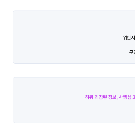
위반시
무
허위·과장된 정보, 사행심 