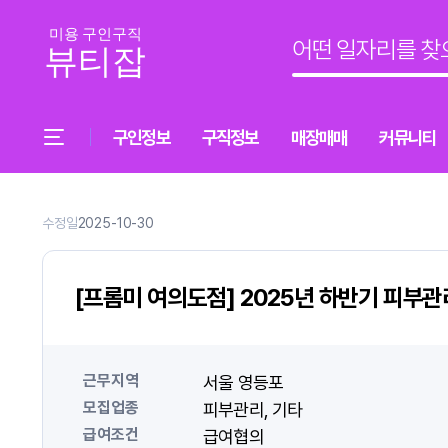
구인정보
구직정보
매장매매
커뮤니티
수정일
2025-10-30
[프롬미 여의도점] 2025년 하반기 피부
근무지역
서울 영등포
모집업종
피부관리
기타
급여조건
급여협의