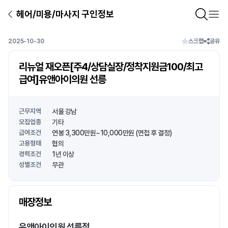
헤어/미용/마사지 구인정보
2025-10-30
스크랩
공유
리뉴얼 재오픈[주4/상담실장/정착지원금100/최고
급여]유앤아이의원 선릉
근무지역
서울 강남
모집업종
기타
급여조건
연봉 3,300만원~10,000만원 (면접 후 결정)
고용형태
협의
경력조건
1년 이상
성별조건
무관
상호명
매장정보
1
/
1
유앤아이의원 선릉점