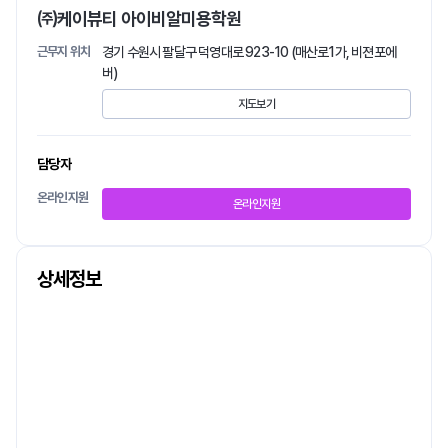
㈜케이뷰티 아이비알미용학원
근무지 위치
경기 수원시 팔달구 덕영대로 923-10 (매산로1가, 비젼포에
버)
지도보기
담당자
온라인지원
온라인지원
상세정보