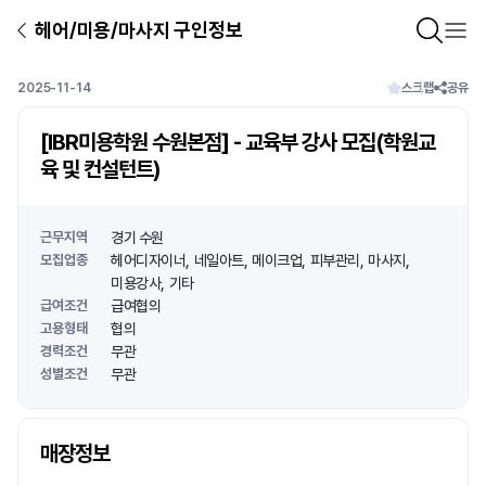
헤어/미용/마사지 구인정보
2025-11-14
스크랩
공유
[IBR미용학원 수원본점] - 교육부 강사 모집(학원교
육 및 컨설턴트)
근무지역
경기 수원
모집업종
헤어디자이너
네일아트
메이크업
피부관리
마사지
미용강사
기타
급여조건
급여협의
고용형태
협의
경력조건
무관
성별조건
무관
상호명
매장정보
1
/
1