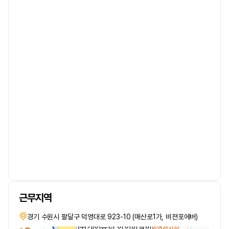
근무지역
경기 수원시 팔달구 덕영대로 923-10 (매산로1가, 비젼포에버)
㈜케이뷰티 아이비알미