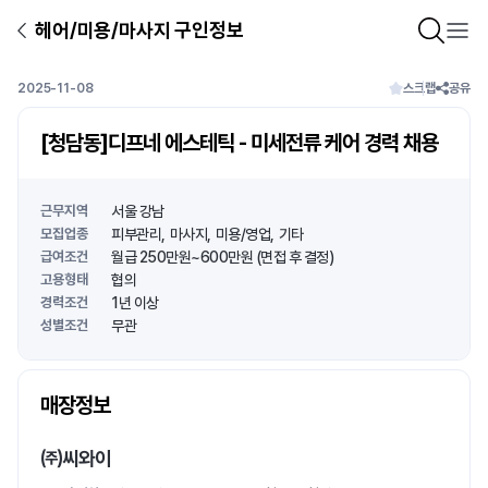
헤어/미용/마사지 구인정보
2025-11-08
스크랩
공유
[청담동]디프네 에스테틱 - 미세전류 케어 경력 채용
근무지역
서울 강남
모집업종
피부관리
마사지
미용/영업
기타
급여조건
월급 250만원~600만원 (면접 후 결정)
고용형태
협의
경력조건
1년 이상
성별조건
무관
상호명
매장정보
1
/
1
㈜씨와이