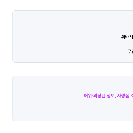
위반시
무
허위·과장된 정보, 사행심 