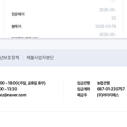
2026-05-
정윤헤어
20
봄헤어
2026-05-18
2026-05-
입금확인 해주세요.
08
년보호정책
채불사업자명단
00 ~ 18:00 (주말, 공휴일 휴무)
입금은행
농협은행
00 ~ 13:30
입금계좌
687-01-230757
sbiz@naver.com
예금주
(주)아이티에스