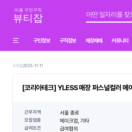
구인정보
구직정보
매장매매
커뮤니티
수정일
2025-11-11
[코리아테크] YLESS 매장 퍼스널컬러 메
근무지역
서울 종로
모집업종
메이크업
기타
급여조건
급여협의