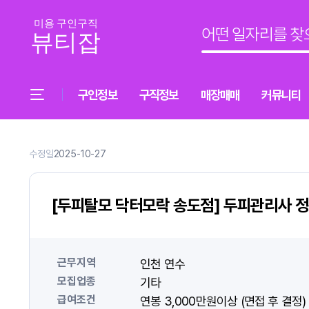
구인정보
구직정보
매장매매
커뮤니티
수정일
2025-10-27
[두피탈모 닥터모락 송도점] 두피관리사 
근무지역
인천 연수
모집업종
기타
급여조건
연봉 3,000만원이상 (면접 후 결정)