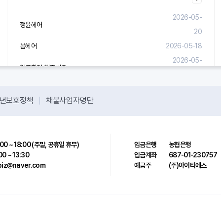
2026-05-
정윤헤어
20
봄헤어
2026-05-18
2026-05-
입금확인 해주세요.
08
년보호정책
채불사업자명단
00 ~ 18:00 (주말, 공휴일 휴무)
입금은행
농협은행
00 ~ 13:30
입금계좌
687-01-230757
sbiz@naver.com
예금주
(주)아이티에스