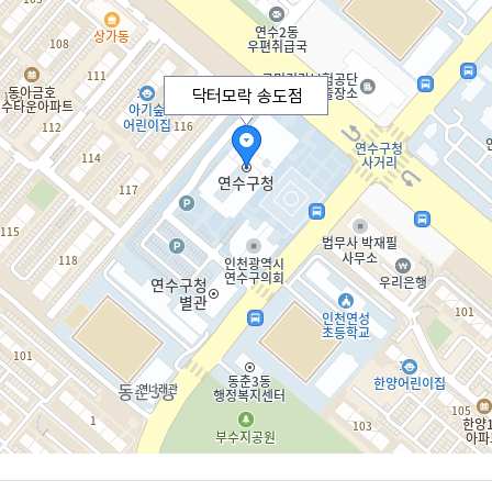
닥터모락 송도점