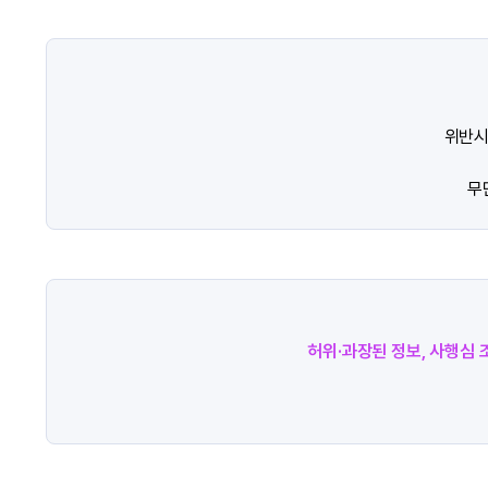
위반시
무
허위·과장된 정보, 사행심 