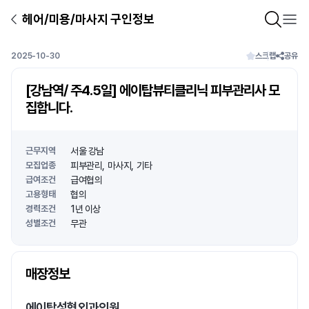
헤어/미용/마사지 구인정보
2025-10-30
스크랩
공유
[강남역/ 주4.5일] 에이탑뷰티클리닉 피부관리사 모
집합니다.
근무지역
서울 강남
모집업종
피부관리
마사지
기타
급여조건
급여협의
고용형태
협의
경력조건
1년 이상
성별조건
무관
상호명
매장정보
1
/
1
에이탑성형외과의원