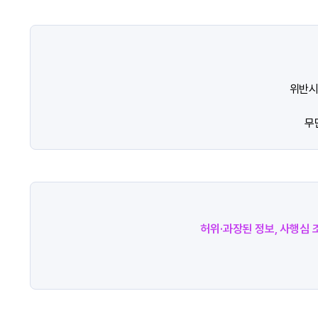
위반시
무
허위·과장된 정보, 사행심 