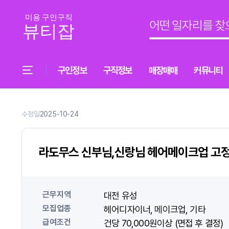
구인정보
구직정보
매장매매
커뮤니티
수정일
2025-10-24
라도무스 신부님,신랑님 헤어메이크업 고
근무지역
대전 유성
모집업종
헤어디자이너
메이크업
기타
급여조건
건당 70,000원이상 (면접 후 결정)