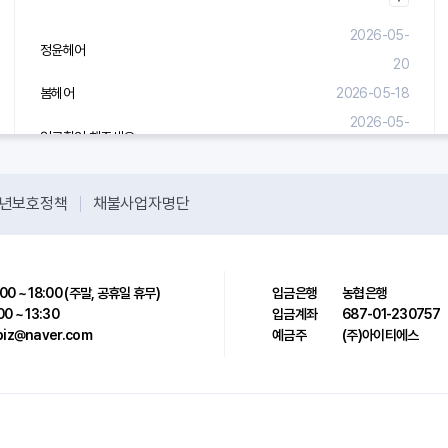
2026-05-
정윤헤어
20
봄헤어
2026-05-18
2026-05-
입금확인 해주세요.
08
년보호정책
채불사업자명단
00 ~ 18:00 (주말, 공휴일 휴무)
입금은행
농협은행
00 ~ 13:30
입금계좌
687-01-230757
sbiz@naver.com
예금주
(주)아이티에스