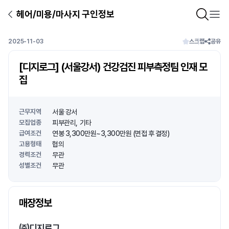
헤어/미용/마사지 구인정보
2025-11-03
스크랩
공유
[디지로그] (서울강서) 건강검진 피부측정팀 인재 모
집
근무지역
서울 강서
모집업종
피부관리
기타
급여조건
연봉 3,300만원~3,300만원 (면접 후 결정)
고용형태
협의
경력조건
무관
성별조건
무관
상호명
매장정보
1
/
1
㈜디지로그