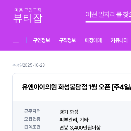
구인정보
구직정보
매장매매
커뮤니티
수정일
2025-10-23
유앤아이의원 화성봉담점 1월 오픈 [주4일/
근무지역
경기 화성
모집업종
피부관리
기타
급여조건
연봉 3,400만원이상