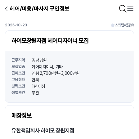
헤어/미용/마사지 구인정보
2025-10-23
스크랩
공유
하이모창원지점 헤어디자이너 모집
근무지역
경남 창원
모집업종
헤어디자이너
기타
급여조건
연봉 2,700만원~3,000만원
고용형태
협의
경력조건
1년 이상
성별조건
무관
상호명
매장정보
1
/
1
유한책임회사 하이모 창원지점