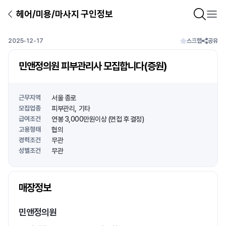
헤어/미용/마사지 구인정보
2025-12-17
스크랩
공유
민앤정의원 피부관리사 모집합니다(증원)
근무지역
서울 종로
모집업종
피부관리
기타
급여조건
연봉 3,000만원이상 (면접 후 결정)
고용형태
협의
경력조건
무관
성별조건
무관
상호명
매장정보
1
/
1
민앤정의원