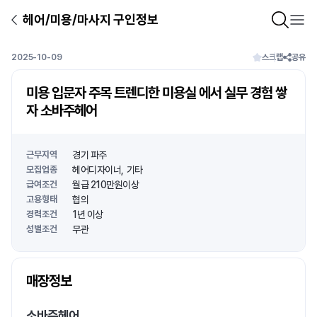
헤어/미용/마사지 구인정보
2025-10-09
스크랩
공유
미용 입문자 주목 트렌디한 미용실 에서 실무 경험 쌓
자 소바주헤어
근무지역
경기 파주
모집업종
헤어디자이너
기타
급여조건
월급 210만원이상
고용형태
협의
경력조건
1년 이상
성별조건
무관
상호명
매장정보
1
/
1
소바주헤어