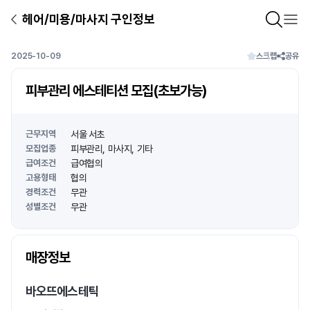
헤어/미용/마사지 구인정보
2025-10-09
스크랩
공유
피부관리 에스테티션 모집(초보가능)
근무지역
서울 서초
모집업종
피부관리
마사지
기타
급여조건
급여협의
고용형태
협의
경력조건
무관
성별조건
무관
상호명
매장정보
1
/
1
바오뜨에스테틱