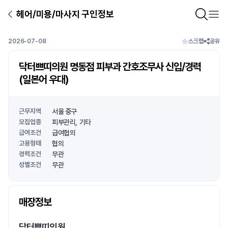
헤어/미용/마사지 구인정보
2026-07-08
스크랩
공유
닥터쁘띠의원 명동점 피부과 간호조무사 신입/경력
(일본어 우대)
근무지역
서울 중구
모집업종
피부관리
기타
급여조건
급여협의
고용형태
협의
경력조건
무관
성별조건
무관
상호명
매장정보
1
/
1
닥터쁘띠의원