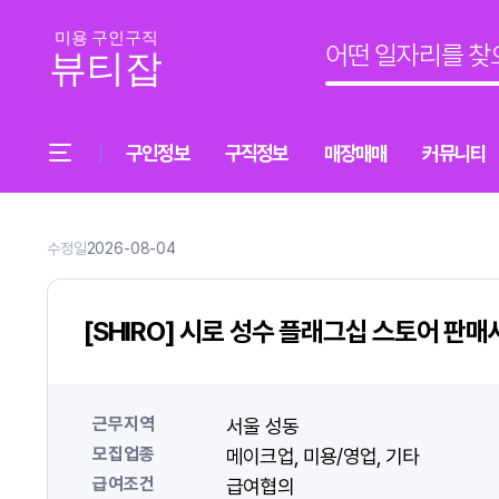
구인정보
구직정보
매장매매
커뮤니티
수정일
2026-08-04
[SHIRO] 시로 성수 플래그십 스토어 판매
근무지역
서울 성동
모집업종
메이크업
미용/영업
기타
급여조건
급여협의