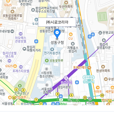
㈜시로코리아