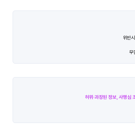
위반시
무
허위·과장된 정보, 사행심 