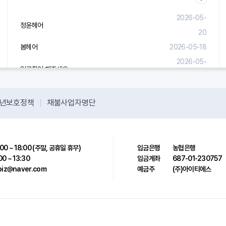
2026-05-
정윤헤어
20
봄헤어
2026-05-18
2026-05-
입금확인 해주세요.
08
년보호정책
채불사업자명단
00 ~ 18:00 (주말, 공휴일 휴무)
입금은행
농협은행
00 ~ 13:30
입금계좌
687-01-230757
sbiz@naver.com
예금주
(주)아이티에스