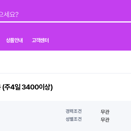
상품안내
고객센터
(주4일 3400이상)
경력조건
무관
성별조건
무관