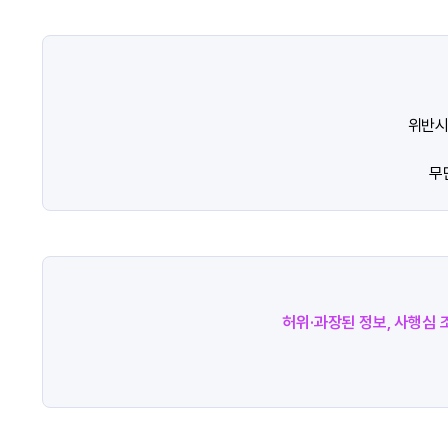
위반시
무
허위·과장된 정보, 사행심 