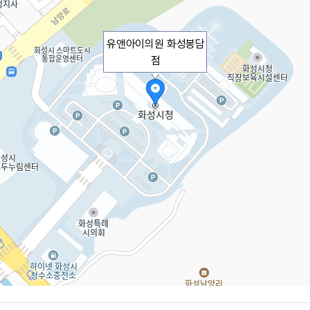
유앤아이의원 화성봉담
점