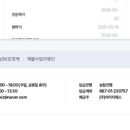
2026-05-
정윤헤어
20
봄헤어
2026-05-18
2026-05-
입금확인 해주세요.
08
년보호정책
채불사업자명단
00 ~ 18:00 (주말, 공휴일 휴무)
입금은행
농협은행
00 ~ 13:30
입금계좌
687-01-230757
sbiz@naver.com
예금주
(주)아이티에스