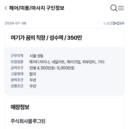
헤어/미용/마사지 구인정보
2026-07-08
스크랩
공유
여기가 꿈의 직장 / 성수역 / 350만
근무지역
서울 성동
모집업종
헤어디자이너
네일아트
메이크업
피부관리
기타
급여조건
연봉 4,500만원~5,000만원
고용형태
협의
경력조건
무관
성별조건
무관
상호명
매장정보
1
/
1
주식회사블루그린