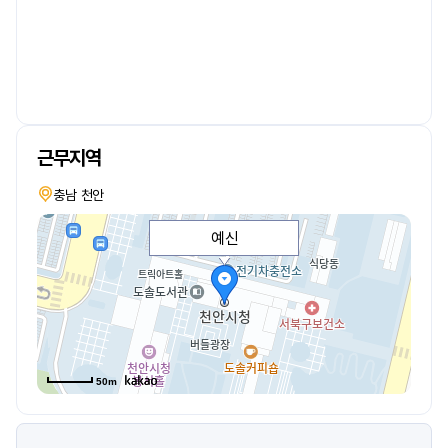
근무지역
충남 천안
예신
50m