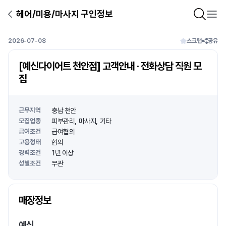
헤어/미용/마사지 구인정보
2026-07-08
스크랩
공유
[예신다이어트 천안점] 고객안내 · 전화상담 직원 모
집
근무지역
충남 천안
모집업종
피부관리
마사지
기타
급여조건
급여협의
고용형태
협의
경력조건
1년 이상
성별조건
무관
상호명
매장정보
1
/
1
예신