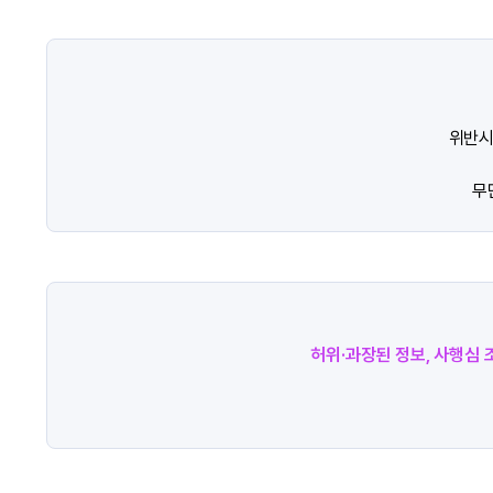
위반시
무
허위·과장된 정보, 사행심 