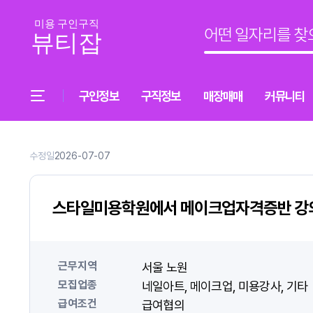
구인정보
구직정보
매장매매
커뮤니티
수정일
2026-07-07
스타일미용학원에서 메이크업자격증반 강의
근무지역
서울 노원
모집업종
네일아트
메이크업
미용강사
기타
급여조건
급여협의