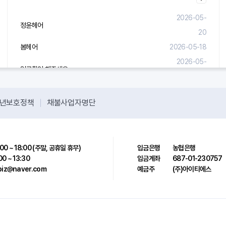
2026-05-
정윤헤어
20
봄헤어
2026-05-18
2026-05-
입금확인 해주세요.
08
년보호정책
채불사업자명단
00 ~ 18:00 (주말, 공휴일 휴무)
입금은행
농협은행
00 ~ 13:30
입금계좌
687-01-230757
sbiz@naver.com
예금주
(주)아이티에스