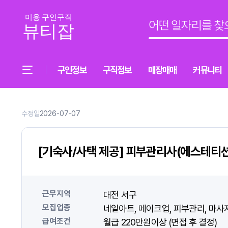
구인정보
구직정보
매장매매
커뮤니티
수정일
2026-07-07
[기숙사/사택 제공] 피부관리사(에스테티션
근무지역
대전 서구
모집업종
네일아트
메이크업
피부관리
마사
급여조건
월급 220만원이상 (면접 후 결정)