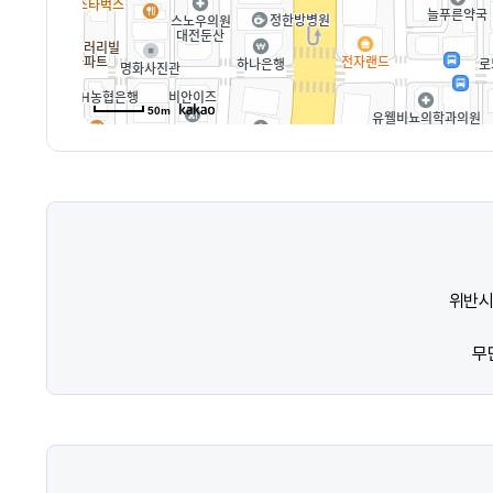
50m
위반시
무