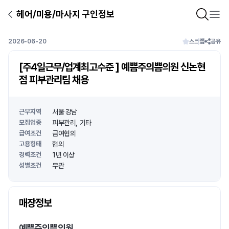
헤어/미용/마사지 구인정보
2026-06-20
스크랩
공유
[주4일근무/업계최고수준 ] 예쁨주의쁨의원 신논현
점 피부관리팀 채용
근무지역
서울 강남
모집업종
피부관리
기타
급여조건
급여협의
고용형태
협의
경력조건
1년 이상
성별조건
무관
상호명
매장정보
1
/
1
예쁨주의쁨의원