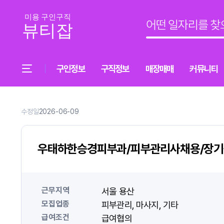
구인정보
구직정보
매장매매
커뮤니티
수정일
2026-06-09
우태하한승경피부과/피부관리사채용/장
근무지역
서울 용산
모집업종
피부관리
마사지
기타
급여조건
급여협의