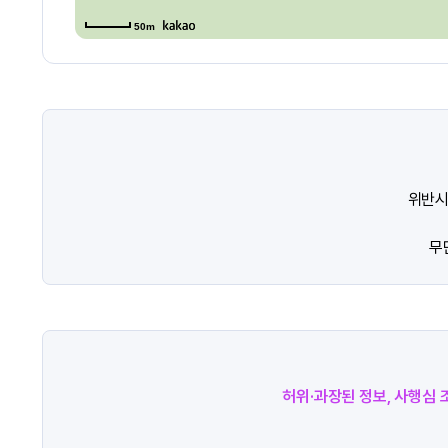
50m
위반시
무
허위·과장된 정보, 사행심 