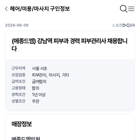
헤어/미용/마사지 구인정보
2026-06-09
스크랩
공유
(메종드엠) 강남역 피부과 경력 피부관리사 채용합니
다
근무지역
서울 서초
모집업종
피부관리
마사지
기타
급여조건
급여협의
고용형태
협의
경력조건
1년 이상
성별조건
무관
상호명
매장정보
1
/
1
메종드엠의원