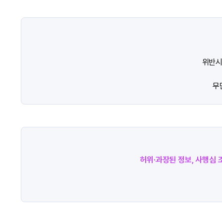
위반시
무
허위·과장된 정보, 사행심 