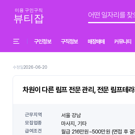
구인정보
구직정보
매장매매
커뮤니티
수정일
2026-06-20
차원이 다른 림프 전문 관리, 전문 림프테
근무지역
서울 강남
모집업종
마사지
기타
급여조건
월급 216만원~500만원 (면접 후 결