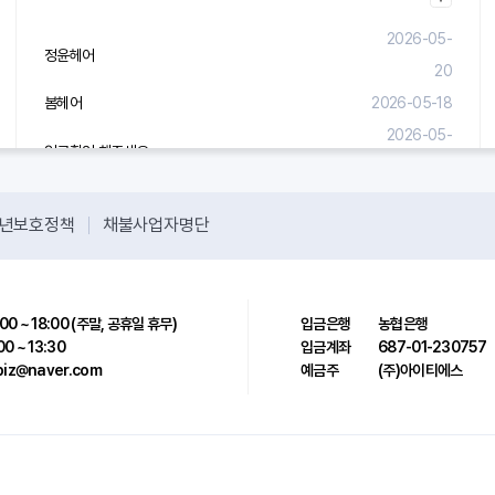
2026-05-
정윤헤어
20
봄헤어
2026-05-18
2026-05-
입금확인 해주세요.
08
년보호정책
채불사업자명단
00 ~ 18:00 (주말, 공휴일 휴무)
입금은행
농협은행
00 ~ 13:30
입금계좌
687-01-230757
sbiz@naver.com
예금주
(주)아이티에스