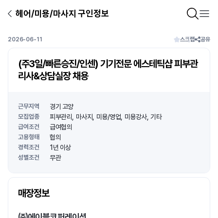
헤어/미용/마사지 구인정보
2026-06-11
스크랩
공유
(주3일/빠른승진/인센) 기기전문 에스테틱샵 피부관
리사&상담실장 채용
근무지역
경기 고양
모집업종
피부관리
마사지
미용/영업
미용강사
기타
급여조건
급여협의
고용형태
협의
경력조건
1년 이상
성별조건
무관
상호명
매장정보
1
/
1
㈜에이블코퍼레이션