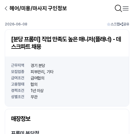
헤어/미용/마사지 구인정보
2026-06-08
스크랩
공유
[분당 프롬미] 직업 만족도 높은 매니저(플래너) - 데
스크파트 채용
근무지역
경기 분당
모집업종
피부관리
기타
급여조건
급여협의
고용형태
협의
경력조건
1년 이상
성별조건
무관
상호명
매장정보
1
/
1
프롬미 분당점