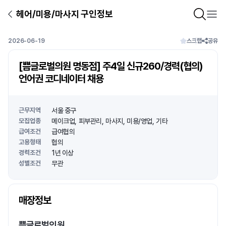
헤어/미용/마사지 구인정보
2026-06-19
스크랩
공유
[쁨글로벌의원 명동점] 주4일 신규260/경력(협의)
언어권 코디네이터 채용
근무지역
서울 중구
모집업종
메이크업
피부관리
마사지
미용/영업
기타
급여조건
급여협의
고용형태
협의
경력조건
1년 이상
성별조건
무관
상호명
매장정보
1
/
1
쁨글로벌의원