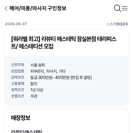
헤어/미용/마사지 구인정보
2026-06-07
스크랩
공유
[워라벨 최고] 라뷰티 에스테틱 잠실본점 테라피스
트/ 에스테티션 모집
근무지역
서울 송파
모집업종
피부관리
마사지
기타
급여조건
월급 300만원~400만원 (면접 후 결정)
고용형태
협의
경력조건
1년 이상
성별조건
무관
상호명
매장정보
1
/
1
라뷰티에스테틱