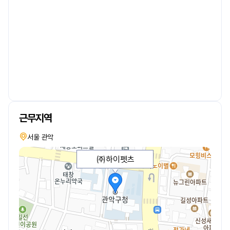
근무지역
서울 관악
㈜하이펫츠