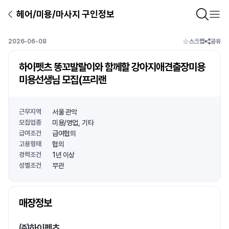
헤어/미용/마사지 구인정보
2026-06-08
스크랩
공유
하이펫츠 똥꼬발랄이와 함께할 강아지애견출장미용
미용선생님 모집(프리랜
근무지역
서울 관악
모집업종
미용/영업
기타
급여조건
급여협의
고용형태
협의
경력조건
1년 이상
성별조건
무관
상호명
매장정보
1
/
1
㈜하이펫츠