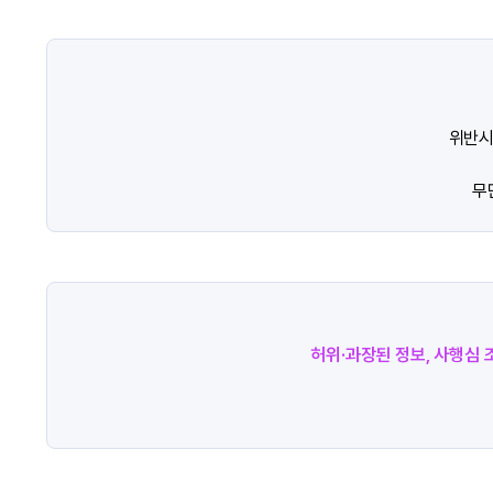
위반시
무
허위·과장된 정보, 사행심 