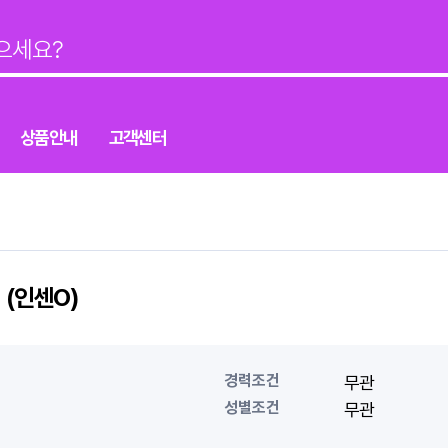
상품안내
고객센터
 (인센O)
경력조건
무관
성별조건
무관