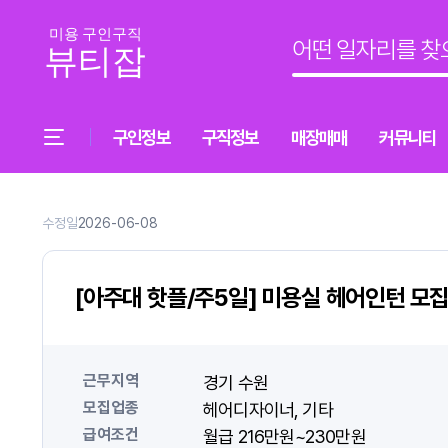
구인정보
구직정보
매장매매
커뮤니티
수정일
2026-06-08
[아주대 핫플/주5일] 미용실 헤어인턴 모집
근무지역
경기 수원
모집업종
헤어디자이너
기타
급여조건
월급 216만원~230만원