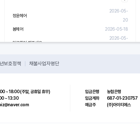
2026-05-
정윤헤어
20
봄헤어
2026-05-18
2026-05-
입금확인 해주세요.
08
년보호정책
채불사업자명단
00 ~ 18:00 (주말, 공휴일 휴무)
입금은행
농협은행
00 ~ 13:30
입금계좌
687-01-230757
sbiz@naver.com
예금주
(주)아이티에스