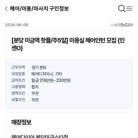
헤어/미용/마사지 구인정보
2026-06-08
스크랩
공유
[분당 미금역 핫플/주5일] 미용실 헤어인턴 모집 (인
센O)
근무지역
경기 분당
모집업종
헤어디자이너
기타
급여조건
월급 216만원~230만원
고용형태
협의
경력조건
무관
성별조건
무관
상호명
매장정보
1
/
1
헤어다이아 분당미금스타점