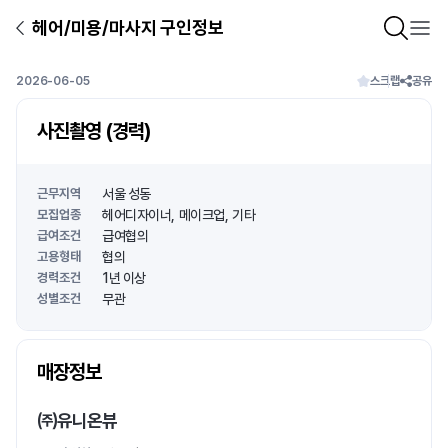
헤어/미용/마사지 구인정보
2026-06-05
스크랩
공유
사진촬영 (경력)
근무지역
서울 성동
모집업종
헤어디자이너
메이크업
기타
급여조건
급여협의
고용형태
협의
경력조건
1년 이상
성별조건
무관
상호명
매장정보
1
/
1
㈜유니온뷰