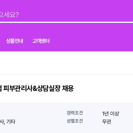
상품안내
고객센터
계점 피부관리사&상담실장 채용
경력조건
1년 이상
성별조건
사
기타
무관