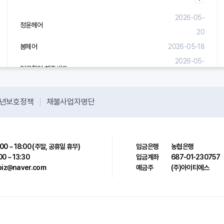
2026-05-
정윤헤어
20
봄헤어
2026-05-18
2026-05-
입금확인 해주세요.
08
년보호정책
채불사업자명단
00 ~ 18:00 (주말, 공휴일 휴무)
입금은행
농협은행
00 ~ 13:30
입금계좌
687-01-230757
sbiz@naver.com
예금주
(주)아이티에스