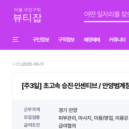
구인정보
구직정보
매장매매
커뮤니티
수정일
2026-06-11
[주3일] 초고속 승진·인센티브 / 안양범
근무지역
경기 안양
모집업종
피부관리
마사지
미용/영업
미용강
급여조건
급여협의