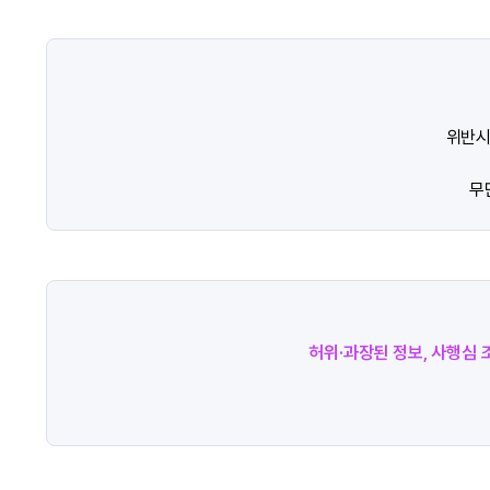
위반시
무
허위·과장된 정보, 사행심 