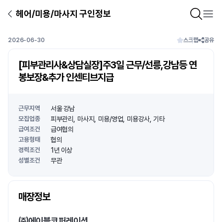
헤어/미용/마사지 구인정보
2026-06-30
스크랩
공유
[피부관리사&상담실장]주3일 근무/선릉,강남등 연
봉보장&추가 인센티브지급
근무지역
서울 강남
모집업종
피부관리
마사지
미용/영업
미용강사
기타
급여조건
급여협의
고용형태
협의
경력조건
1년 이상
성별조건
무관
상호명
매장정보
1
/
1
㈜에이블코퍼레이션