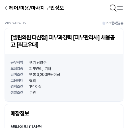
헤어/미용/마사지 구인정보
2026-06-05
스크랩
공유
[셀린의원 다산점] 피부과경력 [피부관리사] 채용공
고 [최고우대]
근무지역
경기 남양주
모집업종
피부관리
기타
급여조건
연봉 3,200만원이상
고용형태
협의
경력조건
1년 이상
성별조건
무관
상호명
매장정보
1
/
1
셀린의원 다산점