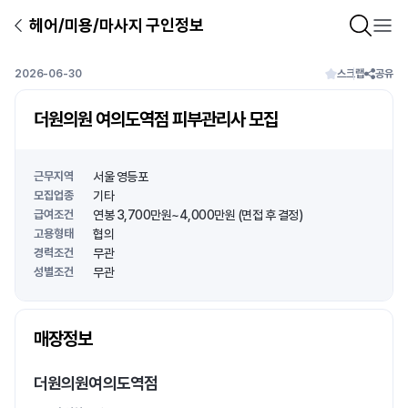
헤어/미용/마사지 구인정보
2026-06-30
스크랩
공유
더원의원 여의도역점 피부관리사 모집
근무지역
서울 영등포
모집업종
기타
급여조건
연봉 3,700만원~4,000만원 (면접 후 결정)
고용형태
협의
경력조건
무관
성별조건
무관
상호명
매장정보
1
/
1
더원의원여의도역점